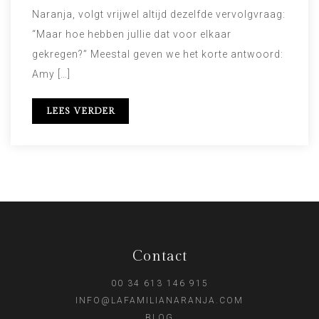
Naranja, volgt vrijwel altijd dezelfde vervolgvraag:
“Maar hoe hebben jullie dat voor elkaar
gekregen?” Meestal geven we het korte antwoord:
Amy […]
LEES VERDER
Contact
00 34 613 146 915
INFO@LAFAMILIANARANJA.COM
BLOG